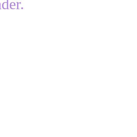
der.
 es gerade 