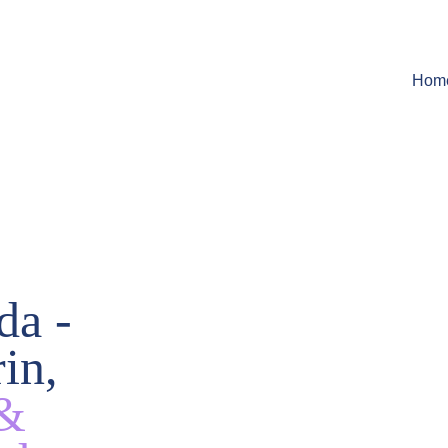
Hom
da -
in,
& 