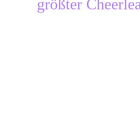
größter Cheerlea
...und ich glaube an dich, wenn du
selbst nicht tust!